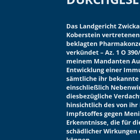
Das Landgericht Zwicka
Koberstein vertretene
beklagten Pharmakonzer
verkündet – Az. 1 O 390/
meinem Mandanten Ausku
Entwicklung einer Immu
sämtliche ihr bekannt
einschließlich Nebenw
diesbezügliche Verdacht
hinsichtlich des von ih
Impfstoffes gegen Meni
Erkenntnisse, die für d
schädlicher Wirkungen
können.