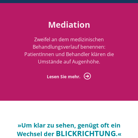
Mediation
Zweifel an dem medizinischen
Behandlungsverlauf benennen:
PatientInnen und Behandler klären die
Umstände auf Augenhöhe.
Lesen Sie mehr.
»Um klar zu sehen, genügt oft ein
BLICKRICHTUNG
Wechsel der
.«